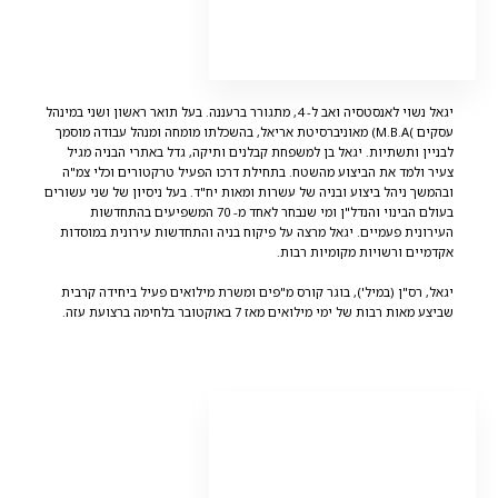
יגאל נשוי לאנסטסיה ואב ל- 4, מתגורר ברעננה. בעל תואר ראשון ושני במינהל
עסקים )M.B.A) מאוניברסיטת אריאל, בהשכלתו מומחה ומנהל עבודה מוסמך
לבניין ותשתיות. יגאל בן למשפחת קבלנים ותיקה, גדל באתרי הבניה מגיל
צעיר ולמד את הביצוע מהשטח. בתחילת דרכו הפעיל טרקטורים וכלי צמ"ה
ובהמשך ניהל ביצוע ובניה של עשרות ומאות יח"ד. בעל ניסיון של שני עשורים
בעולם הבינוי והנדל"ן ומי שנבחר לאחד מ- 70 המשפיעים בהתחדשות
העירונית פעמיים. יגאל מרצה על פיקוח בניה והתחדשות עירונית במוסדות
אקדמיים ורשויות מקומיות רבות.
יגאל, רס"ן (במיל'), בוגר קורס מ"פים ומשרת מילואים פעיל ביחידה קרבית
שביצע מאות רבות של ימי מילואים מאז 7 באוקטובר בלחימה ברצועת עזה.