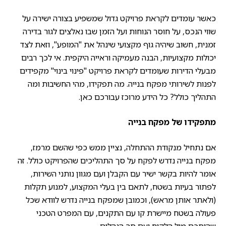
כאשר עומדים לקראת פרויקט גדול שמשפיע בצורה ישירה על
שווי הנכס, על חוסר הנוחות ועל הזמן שבו נאלצים לגור בדירה
זמנית, חשוב שיהיה גוף מקצועי שינהל את "המופע", וזאת לצד
יכולות מקצועיות, הבנה מעמיקה וראייה היקפית. אי לכך רבים
מבעלי הדירות שעומדים לקראת פרויקט "פינוי בינוי" מקפידים
לפנות לשירותי מפקח בנייה. מה תפקידו, מהי החשיבות ומה
התהליך כולל? כל הידע מרוכז עבורכם כאן.
מתפקידו של מפקח בנייה
אם נתחיל מנקודת ההתחלה, נציין ממש כפי שהשם מרמז,
מפקח בנייה נדרש לפקח על סך התהליכים שהפרויקט כולל. זה
אומר להיות בקשר ישיר עם הקבלן ועם מגוון נותני השירות,
לפתור בעיות בשטח, לתאם בין בעלי המקצוע, למנוע תקלות
(ולאתר אותן מראש), וכמובן שמפקח בנייה נדרש לוודא שכל
פעולה בשטח מיישרת קו עם התקנים, עם המפרט הטכני
שהוסכם מול הלקוח ועם סך הנהלים.