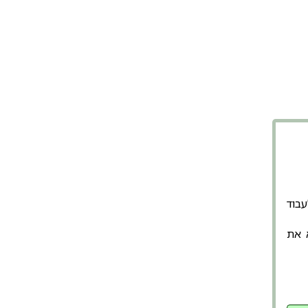
נשמח 
אתר לעבוד
א את
השאירו פרט