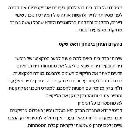
תפקידו של בדק בית הוא לבחון בעיניים אובייקטיביות את הדירה
לפני מסירתה לדייר ולהשוות אותה מול המפרט הטכני, שינויי
דיירים, התקנים והתקנות הרלוונטיים ולוודא שהכל נעשה בצורה
מדויקת, מקצועית ונכונה.
בהקדם הניתן
ביטחון וראש שקט
שירותי בדק בית באים לתת מענה לפער המקצועי של רוכשי
דירות ובעלי דירות שבאים לקבל את מפתחות דירתם ואינם
יודעים לאתר את הליקויים השונים ולהציגם בצורה המקצועית
הנדרשת כדי לעמוד על זכותם לתיקונים. הביטחון לדייר מגיע עם
דו"ח בדק מנומק עם הפניות להסכם, למפרט הטכני או לתקנות
ומחייב את היזם והקבלן לתקן את הליקויים.
לא מתפשרים על הניסיון
קריטי לוודא שחברת הבדק היא בעלת ניסיון באכלוס פרויקטים
וכבר ביצעדה דו"חות כאלו בעבר. אין תחליף לניסיון ולידע הנצבר
שייתן לכם יתרון משמעותי לקראת קבלת המפתחות.