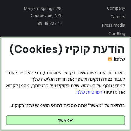
Company
290 Maryam Springs
Courbevoie, NYC
Careers
+1 827 48 89
Press media
Our Blog
Privacy Policy
הודעת קוקיז (Cookies)
שלום!
Blog
Careers
Company
באתר זה אנו משתמשים בקבצי Cookies, כדי לאפשר לאתר
© 2020 Hub Corporation.
לעבוד בצורה תקינה ולשפר את חוויית הגלישה שלך.
למידע נוסף על השימוש שלנו בקוקיז ועל פרטיותך, מוזמן לקרוא
את מדיניות
הפרטיות שלנו
.
בלחיצה על "מאשר" אתה מסכים לתנאי השימוש שלנו בקוקיז.
✔מאשר