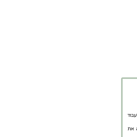
אתר לעבוד
א את