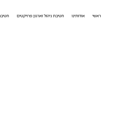
ראשי
אודותינו
חטיבת ניהול וארגון פרויקטים
חטיבת
קומבנציה – בריזו 5 בת ים
דף הבית
»
פרויקט
»
מרכז
»
קומבנציה – בריזו 5 בת ים