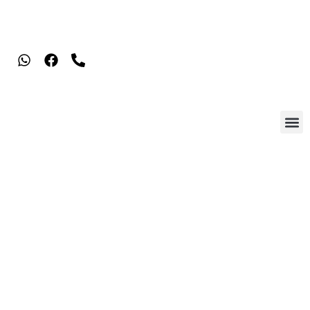
תמ"א 38/2 – קלאוזנר 7-9 בת
ים
דף הבית
»
פרויקט
»
מרכז
»
תמ”א 38/2 – קלאוזנר 7-9 בת ים